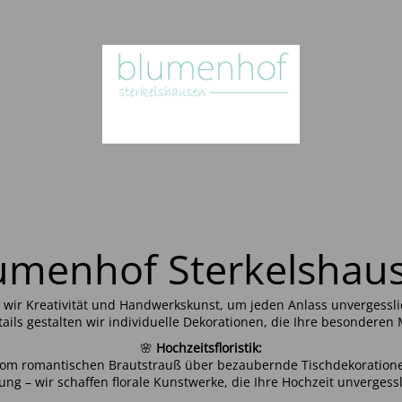
umenhof Sterkelshau
wir Kreativität und Handwerkskunst, um jeden Anlass unvergesslic
ils gestalten wir individuelle Dekorationen, die Ihre besonder
🌸
Hochzeitsfloristik:
 Vom romantischen Brautstrauß über bezaubernde Tischdekoration
ung – wir schaffen florale Kunstwerke, die Ihre Hochzeit unverges